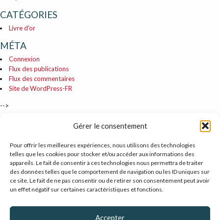
CATÉGORIES
Livre d'or
MÉTA
Connexion
Flux des publications
Flux des commentaires
Site de WordPress-FR
-->
Gérer le consentement
Prendre soin des femmes
&
des hommes de l’entreprise
Pour offrir les meilleures expériences, nous utilisons des technologies
telles que les cookies pour stocker et/ou accéder aux informations des
appareils. Le fait de consentir à ces technologies nous permettra de traiter
des données telles que le comportement de navigation ou les ID uniques sur
ce site. Le fait de ne pas consentir ou de retirer son consentement peut avoir
un effet négatif sur certaines caractéristiques et fonctions.
Des Ressources et des Hommes : Formation management Reims
Accepter