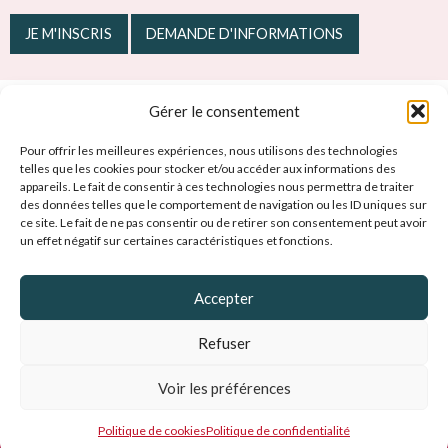
JE M'INSCRIS
DEMANDE D'INFORMATIONS
Gérer le consentement
Prendre soin des femmes
&
des hommes de l’entreprise
Pour offrir les meilleures expériences, nous utilisons des technologies
telles que les cookies pour stocker et/ou accéder aux informations des
appareils. Le fait de consentir à ces technologies nous permettra de traiter
des données telles que le comportement de navigation ou les ID uniques sur
ce site. Le fait de ne pas consentir ou de retirer son consentement peut avoir
un effet négatif sur certaines caractéristiques et fonctions.
Des Ressources et des Hommes : Formation management Reims
Accepter
39 avenue Hoche - BP 334 - 51688 Reims cedex 2
03 26 79 74 38
Refuser
MENTIONS LEGALES
Voir les préférences
Trouver nos locaux
Prendre rendez-vous
Politique de cookies (UE)
powered by Calendly
Politique de cookies
Politique de confidentialité